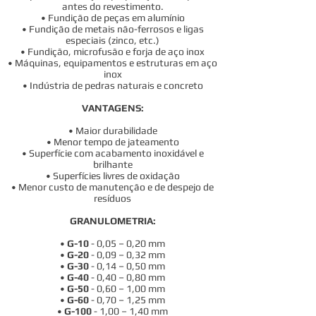
antes do revestimento.
• Fundição de peças em alumínio
• Fundição de metais não-ferrosos e ligas
especiais (zinco, etc.)
• Fundição, microfusão e forja de aço inox
• Máquinas, equipamentos e estruturas em aço
inox
• Indústria de pedras naturais e concreto
VANTAGENS:
• Maior durabilidade
• Menor tempo de jateamento
• Superfície com acabamento inoxidável e
brilhante
• Superfícies livres de oxidação
• Menor custo de manutenção e de despejo de
resíduos
GRANULOMETRIA:
•
G-10
- 0,05 – 0,20 mm
•
G-20
- 0,09 – 0,32 mm
•
G-30
- 0,14 – 0,50 mm
•
G-40
- 0,40 – 0,80 mm
•
G-50
- 0,60 – 1,00 mm
•
G-60
- 0,70 – 1,25 mm
•
G-100
- 1,00 – 1,40 mm